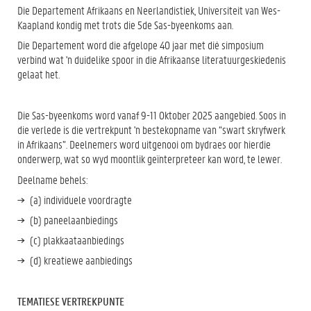
Die Departement Afrikaans en Neerlandistiek, Universiteit van Wes-
Kaapland kondig met trots die 5de Sas-byeenkoms aan.
Die Departement word die afgelope 40 jaar met dié simposium
verbind wat 'n duidelike spoor in die Afrikaanse literatuurgeskiedenis
gelaat het.
Die Sas-byeenkoms word vanaf 9-11 Oktober 2025 aangebied. Soos in
die verlede is die vertrekpunt 'n bestekopname van “swart skryfwerk
in Afrikaans”. Deelnemers word uitgenooi om bydraes oor hierdie
onderwerp, wat so wyd moontlik geïnterpreteer kan word, te lewer.
Deelname behels:
(a) individuele voordragte
(b) paneelaanbiedings
(c) plakkaataanbiedings
(d) kreatiewe aanbiedings
TEMATIESE VERTREKPUNTE