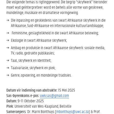
Die volgende temas is rigtinggewend. Die begrip “skryfwerk” hieronder
moet wyd geïnterpreteer word en behels alle vorme van geskrewe,
mondelinge, musikale en dramatiese vormgewing.
Die inpassing en geskiedenis van swart Afrikaanse skryfwerk in die
Afrikaanse, Suid-Afrikaanse en internasionale kultuurlandskappe;
Feminisme, geslagtelikheid in die swart Afrikaanse belewing;
Ekologie in swart Afrikaanse skryfwerk;
Ambag en produksie in swart Afrikaanse skryfwerk: sosiale media,
TV, radio, gedrukte publikasies;
Taal, skryfwerk en identiteit;
Taalvariasie, skryfwerk en plek;
Genre, opvoering, en mondelinge tradisies.
Datum vir indiening van abstrakte:
15 Mei 2025
Sas-byeenkoms e-pos
:
uwk.sas@gmail.com
Datum:
9-11 Oktober 2025
Plek
: Universiteit van Wes-Kaapland, Bellville
Sameroepers
: Dr. Marni Bonthuys (
mbonthuys@uwc.ac.za
) & Prof.